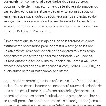
correio eletrónico, nacionalidade, dados do passaporte ou
documento de identificação, número de telefone, informações do
cartão de crédito para efetuar o pagamento, nomes de outros
viajantes e quaisquer outros dados necessários à prestação do
serviço que nos sejam solicitados pelo fornecedor. Estes dados
serão armazenados e conservados de acordo com o disposto na
presente Política de Privacidade.
É importante que saiba que apenas lhe solicitaremos os dados
estritamente necessários para lhe prestar o serviço solicitado.
Relativamente aos dados do seu cartão de crédito, estes serão
devidamente conservados de forma encriptada, excluindo os
últimos quatro dígitos do Número Principal da Conta (PAN), com
exceção dos códigos de autenticação (CAV2, CVC2, CVV2, CID), os
quais nunca serão armazenados no sistema.
Se, tal como esperamos, a sua relação com a TGT for duradoura, a
melhor forma de se relacionar connosco será através da criação de
uma conta de utilizador. Através das suas definições pessoais
poderá selecionar os dados facultativos que pretende partilhar no
seu perfil, para além dos dados essenciais ou obrigatórios (como o
nome ou o endereço de correio eletrónico), bem como fornecer-nos