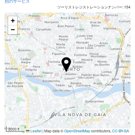
ペットボウル
別のサービス
ツーリストレジストレーションナンバー: 154
エアコン
暖房
+
エレベーター
−
身体不自由者用のアクセス
禁煙ルーム
全館禁煙
喫煙エリア
防音済み客室
飲食
レストラン
バー
施設内のカフェ
子供向けの食事
3000 ft
Leaflet
|
Map data ©
OpenStreetMap
contributors,
CC-BY-SA