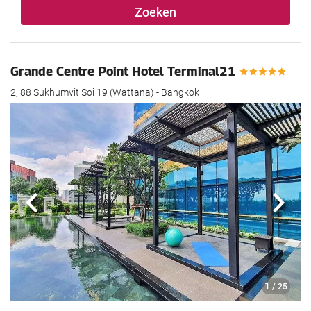
Zoeken
Grande Centre Point Hotel Terminal21
2, 88 Sukhumvit Soi 19 (Wattana) - Bangkok
Vorige
Volg
1
/ 25