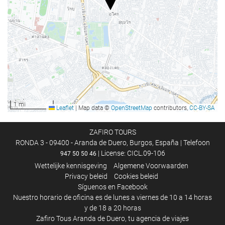
Zwembad
Kinderzwembad
Receptiediensten
24-uursreceptie
Bagageopslag
1 mi
Leaflet
|
Map data ©
OpenStreetMap
contributors,
CC-BY-SA
Eten en drinken
À-la-carterestaurant
ZAFIRO TOURS
RONDA 3 - 09400 - Aranda de Duero, Burgos, España | Telefoon
Bar
| License: CICL.09-106
947 50 50 46
Wettelijke kennisgeving
Algemene Voorwaarden
Activiteiten
Privacy beleid
Cookies beleid
Síguenos en Facebook
Tennis
Nuestro horario de oficina es de lunes a viernes de 10 a 14 horas
y de 18 a 20 horas
Vrije tijd en gezinnen
Zafiro Tous Aranda de Duero, tu agencia de viajes