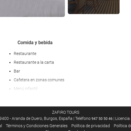
Comida y bebida
Restaurante
Restaurante a la carta
Bar
Cafetera en zonas comunes
Menú infantil
Menú dietético bajo petición
Servicio de picnic
ZAFIRO TOURS
Servicio de habitaciones
9400 - Aranda de Duero, Burgos, España | Teléfono
| Licencia
947 50 50 46
Opción de desayuno en la habitación
al
Términos y Condiciones Generales
Política de privacidad
Política 