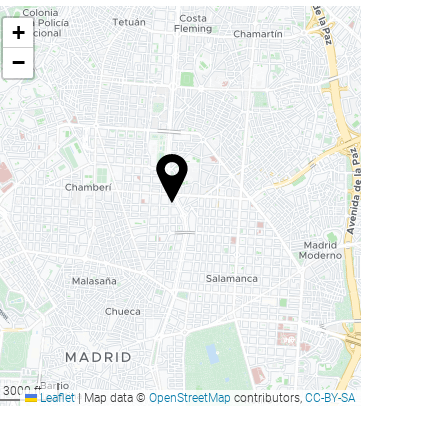
+
−
3000 ft
Leaflet
|
Map data ©
OpenStreetMap
contributors,
CC-BY-SA