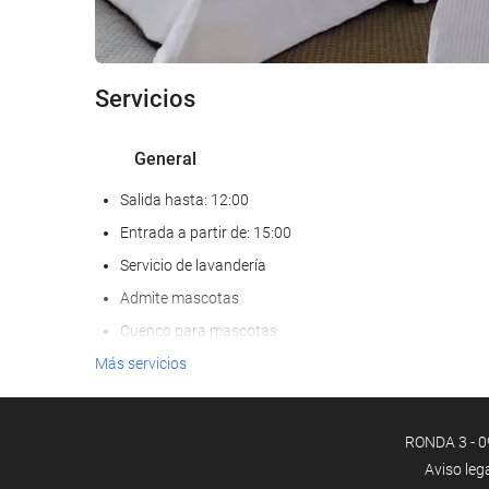
Servicios
General
Salida hasta: 12:00
Entrada a partir de: 15:00
Servicio de lavandería
Admite mascotas
Cuenco para mascotas
Aire Acondicionado
Más servicios
Calefacción
Ascensor
RONDA 3 - 0
Adaptado para personas con movilidad reducida
Aviso leg