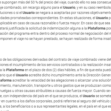
ue supongan más del 50 % del precio del viaje, cuando ello no sea consec
iaje combinado, sin recargo alguno para el
Usuario
, y en su caso reembolsa
luciones o si el
Usuario
se negara a aceptarlas por razones objetivamente 
tidades prorrateadas correspondientes. En estas situaciones, el
Usuario
p
plicable en caso de causa razonable o fuerza mayor. En caso de que sea 
estará justificada la solicitud de indemnización alguna a la
Plataforma
por
ficación del programa entra dentro del proceso normal de negociación del 
mponen el viaje no se hayan prestado, se hayan realizado de forma insat
o de las obligaciones derivadas del contrato de viaje combinado viene det
iones el incumplimiento de los servicios contratados o la realización ins
 a la
Plataforma
en el plazo de dos (2) días hábiles, a fin de que esta p
ario que el
Usuario
acredite dicho incumplimiento ante la Dirección Gener
taforma
acreditar la veracidad de las alegaciones o alcanzar una solución
amiento, manutención, transporte u otros gastos que se produzcan como 
uelgas u otras causas atribuibles a causas de fuerza mayor. Cuando se re
e, con independencia del país en el que se produzca, el
Usuario
se someter
 y en cuanto a los daños corporales, podrá referirse al seguro del vehículo 
s, a los beneficiarios o a sus representantes legales, en el país en el que