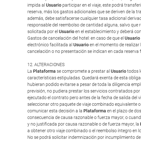
impida al
Usuario
participar en el viaje, este podrá transf
reserva, más los gastos adicionales que se deriven de la tra
además, debe satisfacerse cualquier tasa adicional derivad
responsable del reembolso de cantidad alguna, salvo que rec
solicitada por el
Usuario
en el establecimiento y deberá cont
Gastos de cancelación del hotel: en caso de que el
Usuario
electrónico facilitada al
Usuario
en el momento de realizar l
cancelación o no presentación se indican en cada reserva 
12. ALTERACIONES
La
Plataforma
se compromete a prestar al
Usuario
todos l
características estipuladas. Quedará exenta de esta obliga
hubieran podido evitarse a pesar de toda la diligencia em
previsión, no pudiera prestar los servicios contratados po
ejecutado el contrato pero antes de la fecha de salida del vi
seleccionar otro paquete de viaje combinado equivalente o 
comunicar esta decisión a la
Plataforma
en el plazo de do
consecuencia de causa razonable o fuerza mayor, o cuand
y no justificada por causa razonable o de fuerza mayor, la
a obtener otro viaje combinado o el reembolso íntegro en l
No se podrá solicitar indemnización por incumplimiento d