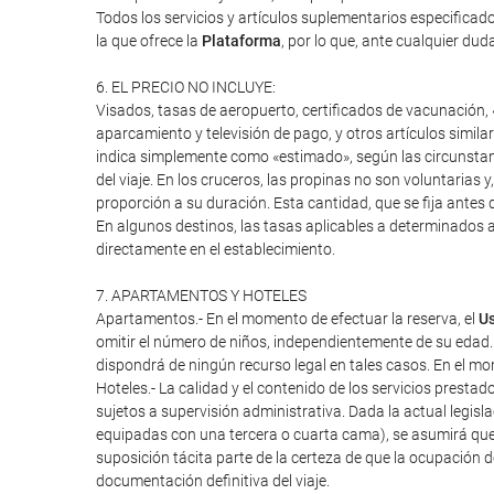
Todos los servicios y artículos suplementarios especifica
la que ofrece la
Plataforma
, por lo que, ante cualquier duda
6. EL PRECIO NO INCLUYE:
Visados, tasas de aeropuerto, certificados de vacunación, «
aparcamiento y televisión de pago, y otros artículos similar
indica simplemente como «estimado», según las circunstanci
del viaje. En los cruceros, las propinas no son voluntarias 
proporción a su duración. Esta cantidad, que se fija antes d
En algunos destinos, las tasas aplicables a determinados a
directamente en el establecimiento.
7. APARTAMENTOS Y HOTELES
Apartamentos.- En el momento de efectuar la reserva, el
Us
omitir el número de niños, independientemente de su edad.
dispondrá de ningún recurso legal en tales casos. En el mome
Hoteles.- La calidad y el contenido de los servicios presta
sujetos a supervisión administrativa. Dada la actual legisl
equipadas con una tercera o cuarta cama), se asumirá que
suposición tácita parte de la certeza de que la ocupación 
documentación definitiva del viaje.