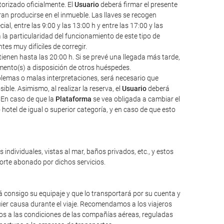
torizado oficialmente. El
Usuario
deberá firmar el presente
an producirse en el inmueble. Las llaves se recogen
l, entre las 9:00 y las 13:00 h y entre las 17:00 y las
a la particularidad del funcionamiento de este tipo de
s muy difíciles de corregir.
ienen hasta las 20:00 h. Si se prevé una llegada más tarde,
amento(s) a disposición de otros huéspedes.
oblemas o malas interpretaciones, será necesario que
ble. Asimismo, al realizar la reserva, el
Usuario
deberá
 En caso de que la
Plataforma
se vea obligada a cambiar el
hotel de igual o superior categoría, y en caso de que esto
individuales, vistas al mar, baños privados, etc., y estos
porte abonado por dichos servicios.
 consigo su equipaje y que lo transportará por su cuenta y
ier causa durante el viaje. Recomendamos a los viajeros
mos a las condiciones de las compañías aéreas, reguladas