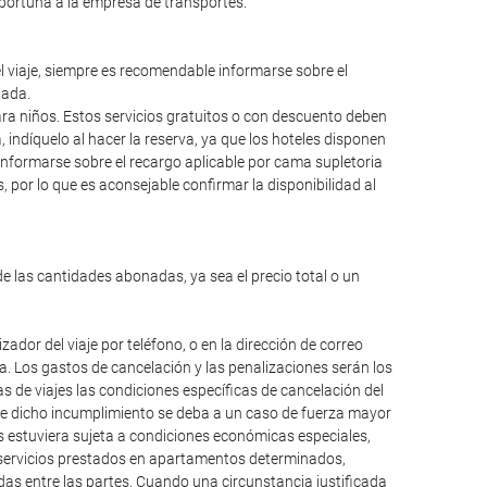
oportuna a la empresa de transportes.
el viaje, siempre es recomendable informarse sobre el
lada.
para niños. Estos servicios gratuitos o con descuento deben
ndíquelo al hacer la reserva, ya que los hoteles disponen
informarse sobre el recargo aplicable por cama supletoria
 por lo que es aconsejable confirmar la disponibilidad al
de las cantidades abonadas, ya sea el precio total o un
dor del viaje por teléfono, o en la dirección de correo
da. Los gastos de cancelación y las penalizaciones serán los
 de viajes las condiciones específicas de cancelación del
que dicho incumplimiento se deba a un caso de fuerza mayor
os estuviera sujeta a condiciones económicas especiales,
, servicios prestados en apartamentos determinados,
das entre las partes. Cuando una circunstancia justificada