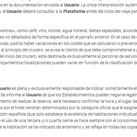
dos en la documentación enviada al
Usuario
. La única interpretación auté
, el
Usuario
deberá consultar a la
Plataforma
antes del inicio del viaje p
extras», como café, vino, licores, agua mineral, dietas especiales, lavand
es no detallados de forma específica en el párrafo anterior. En el caso de 
as, podría haber variaciones en los costes que se calcularon o previeron 
y, al principio del crucero, se avisa al cliente de que debe comprometerse 
el inicio del crucero, está destinada exclusivamente al personal de servici
lojamientos/localizaciones pueden variar en función de la clasificación d
uario
es plena y exclusivamente responsable de indicar correctamente e
 Se informa al
Usuario
de que los Establecimientos pueden negarse legalm
nto de realizar la reserva, será necesario confirmar la hora y el lugar de
dos por el hotel vendrán determinados por la categoría oficial que le asig
ación española (que solo establece la existencia de habitaciones individua
 el uso de una tercera y/o cuarta cama se hace siempre con el conocimie
de la habitación se ha indicado de antemano y se refleja en todas las copi