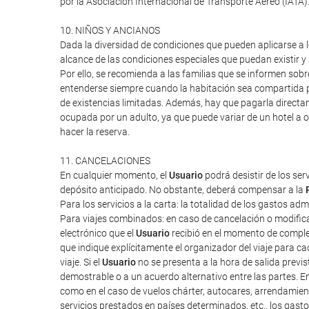
por la Asociación Internacional de Transporte Aéreo (IATA
10. NIÑOS Y ANCIANOS
Dada la diversidad de condiciones que pueden aplicarse a lo
alcance de las condiciones especiales que puedan existir 
Por ello, se recomienda a las familias que se informen sob
entenderse siempre cuando la habitación sea compartida po
de existencias limitadas. Además, hay que pagarla directa
ocupada por un adulto, ya que puede variar de un hotel a o
hacer la reserva.
11. CANCELACIONES
En cualquier momento, el
Usuario
podrá desistir de los ser
depósito anticipado. No obstante, deberá compensar a la
Para los servicios a la carta: la totalidad de los gastos ad
Para viajes combinados: en caso de cancelación o modifica
electrónico que el
Usuario
recibió en el momento de completa
que indique explícitamente el organizador del viaje para cad
viaje. Si el
Usuario
no se presenta a la hora de salida previ
demostrable o a un acuerdo alternativo entre las partes. E
como en el caso de vuelos chárter, autocares, arrendamien
servicios prestados en países determinados, etc., los gas