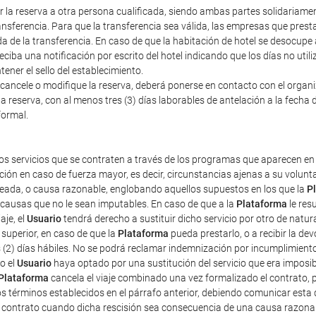
erir la reserva a otra persona cualificada, siendo ambas partes solidariam
nsferencia. Para que la transferencia sea válida, las empresas que prestan
a de la transferencia. En caso de que la habitación de hotel se desocupe
iba una notificación por escrito del hotel indicando que los días no util
ener el sello del establecimiento.
cancele o modifique la reserva, deberá ponerse en contacto con el organiza
a reserva, con al menos tres (3) días laborables de antelación a la fecha d
formal.
os servicios que se contraten a través de los programas que aparecen en 
ción en caso de fuerza mayor, es decir, circunstancias ajenas a su volun
pleada, o causa razonable, englobando aquellos supuestos en los que la
P
r causas que no le sean imputables. En caso de que a la
Plataforma
le res
aje, el
Usuario
tendrá derecho a sustituir dicho servicio por otro de natur
superior, en caso de que la
Plataforma
pueda prestarlo, o a recibir la d
s (2) días hábiles. No se podrá reclamar indemnización por incumplimient
o el
Usuario
haya optado por una sustitución del servicio que era imposibl
Plataforma
cancela el viaje combinado una vez formalizado el contrato, pe
os términos establecidos en el párrafo anterior, debiendo comunicar esta 
e contrato cuando dicha rescisión sea consecuencia de una causa razona