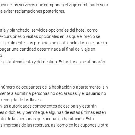
ntica de los servicios que componen el viaje combinado será
ara evitar reclamaciones posteriores.
ería y planchado, servicios opcionales del hotel, como
excursiones o visitas opcionales en las que el precio se
inicialmente. Las propinas no están incluidas en el precio
a pagar una cantidad determinada al final del viaje en
o.
el establecimiento y del destino. Estas tasas se abonarán
l número de ocupantes de la habitación o apartamento, sin
ente a admitir a personas no declaradas, y el
Usuario
no
 recogida de las llaves.
nen las autoridades competentes de ese país y estarán
les o dobles, y permite que algunas de estas últimas estén
nto de las personas que ocupan la habitación. Esta
as impresas de las reservas, así como en los cupones u otra