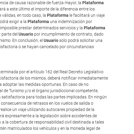
uencia de causa razonable de fuerza mayor, la
Plataforma
rá a este último el importe de la diferencia entre los
válidas, en todo caso, la
Plataforma
le facilitará un viaje
odrá exigir a la
Plataforma
una indemnización por
imposible prestar determinados servicios y la
Plataforma
 parte del
Usuario
por incumplimiento de contrato, dado
mismo. En conclusión, el
Usuario
solo podrá solicitar una
isfactoria o se hayan cancelado por circunstancias
erminada por el artículo 162 del Real Decreto Legislativo
atisfactoria de los mismos, deberá notificar inmediatamente
ueda adoptar las medidas oportunas. En caso de no
al de Turismo y/o el órgano jurisdiccional competente,
 satisfactoria para todas las partes implicadas. En ningún
consecuencia de retrasos en los vuelos de salida o
alice un viaje utilizando autocares propiedad de la
á expresamente a la legislación sobre accidentes de
y a la cobertura de responsabilidad civil destinada a tales
 estén matriculados los vehículos y en la moneda legal de