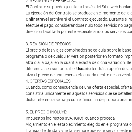
2. REGISTRO Y REEMBOLSO
El Contrato se puede ejecutar a través del Sitio web booki
La ejecución del Contrato se produce en el momento de la c
Onlinetravel
archivará el Contrato ejecutado. Durante el re
efectúe el pago, considerándose nulo todo servicio no paga
dirección facilitada por este, especificando los servicios 
3. REVISIÓN DE PRECIOS
El precio de los viajes combinados se calcula sobre la base 
programa o de cualquier versión posterior en formato impres
alza o a la baja, en la cuantía exacta de dicha variación. Se
diferencia sea sustancial, el
Usuario
tendrá la opción de ac
alza el precio de una reserva efectuada dentro de los veint
4. OFERTAS ESPECIALES
Cuando, como consecuencia de una oferta especial, oferta d
consistirá únicamente en aquellos servicios que se detalle
dicha referencia se haga con el único fin de proporcionar i
5. EL PRECIO INCLUYE:
Impuestos indirectos (IVA, IGIC), cuando proceda
Alojamiento en el establecimiento elegido en el programa c
Transporte de ida y vuelta, siempre que este servicio esté 