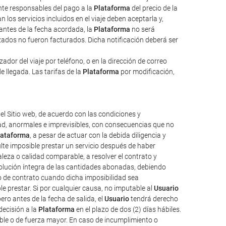
ente responsables del pago a la
Plataforma
del precio de la
 los servicios incluidos en el viaje deben aceptarla y,
 antes de la fecha acordada, la
Plataforma
no será
izados no fueron facturados. Dicha notificación deberá ser
dor del viaje por teléfono, o en la dirección de correo
e llegada. Las tarifas de la
Plataforma
por modificación,
el Sitio web, de acuerdo con las condiciones y
tad, anormales e imprevisibles, con consecuencias que no
lataforma
, a pesar de actuar con la debida diligencia y
ulte imposible prestar un servicio después de haber
aleza o calidad comparable, a resolver el contrato y
evolución íntegra de las cantidades abonadas, debiendo
o de contrato cuando dicha imposibilidad sea
e prestar. Si por cualquier causa, no imputable al
Usuario
ro antes de la fecha de salida, el
Usuario
tendrá derecho
decisión a la
Plataforma
en el plazo de dos (2) días hábiles.
ble o de fuerza mayor. En caso de incumplimiento o