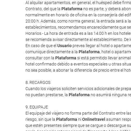
Al alquilar apartamentos, en general, el huésped debe firm
Contrato, del que la
Plataforma
no es parte, y deberá abona
normalmente en horario de oficina en la conserjería del edif
20:00 h. Además, como norma general, la entrada será a las 1
establecimientos, recomendamos encarecidamente que se re
Horarios.- La hora de entrada es a las 14:00 h en los hote
se recomienda avisar directamente al establecimiento. De l
En caso de que el
Usuario
prevea llegar al hotel o apartam
comunique directamente a la
Plataforma
, hotel o apartam
consultar con la
Plataforma
si está permitido llevar anim
hotel confirmado debido a eventos especiales u otras situac
no sea posible, a abonar la diferencia de precio entre el ho
8. RECARGOS
Cuando los viajeros soliciten servicios adicionales de prep
no puedan prestarse, la
Plataforma
no asumirá ninguna res
9. EQUIPAJE
El equipaje del viajero no forma parte del Contrato entre las
riesgo, sin que la
Plataforma
ni
Onlinetravel
asuman respon
que estén presentes siempre que se cargue o descargue su 