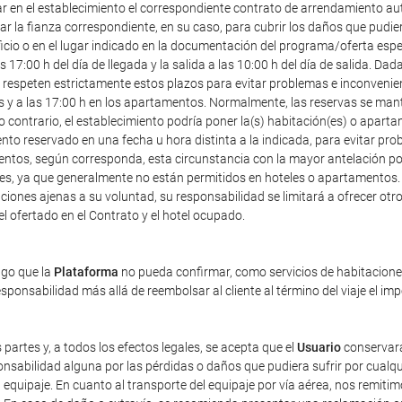
ar en el establecimiento el correspondiente contrato de arrendamiento au
r la fianza correspondiente, en su caso, para cubrir los daños que pudier
icio o en el lugar indicado en la documentación del programa/oferta especia
7:00 h del día de llegada y la salida a las 10:00 h del día de salida. Dad
speten estrictamente estos plazos para evitar problemas e inconveniente
les y a las 17:00 h en los apartamentos. Normalmente, las reservas se mant
o contrario, el establecimiento podría poner la(s) habitación(es) o apart
ento reservado en una fecha u hora distinta a la indicada, para evitar pr
entos, según corresponda, esta circunstancia con la mayor antelación posi
ales, ya que generalmente no están permitidos en hoteles o apartamentos.
iones ajenas a su voluntad, su responsabilidad se limitará a ofrecer otro 
tel ofertado en el Contrato y el hotel ocupado.
ago que la
Plataforma
no pueda confirmar, como servicios de habitaciones 
ponsabilidad más allá de reembolsar al cliente al término del viaje el im
 partes y, a todos los efectos legales, se acepta que el
Usuario
conservará
sabilidad alguna por las pérdidas o daños que pudiera sufrir por cualqu
equipaje. En cuanto al transporte del equipaje por vía aérea, nos remiti