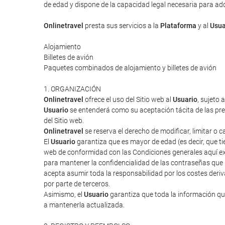
de edad y dispone de la capacidad legal necesaria para adqui
Onlinetravel
presta sus servicios a la
Plataforma
y al
Usua
Alojamiento
Billetes de avión
Paquetes combinados de alojamiento y billetes de avión
1. ORGANIZACIÓN
Onlinetravel
ofrece el uso del Sitio web al
Usuario
, sujeto 
Usuario
se entenderá como su aceptación tácita de las pres
del Sitio web.
Onlinetravel
se reserva el derecho de modificar, limitar o 
El
Usuario
garantiza que es mayor de edad (es decir, que tie
web de conformidad con las Condiciones generales aquí ex
para mantener la confidencialidad de las contraseñas que
acepta asumir toda la responsabilidad por los costes deriv
por parte de terceros.
Asimismo, el
Usuario
garantiza que toda la información que
a mantenerla actualizada.