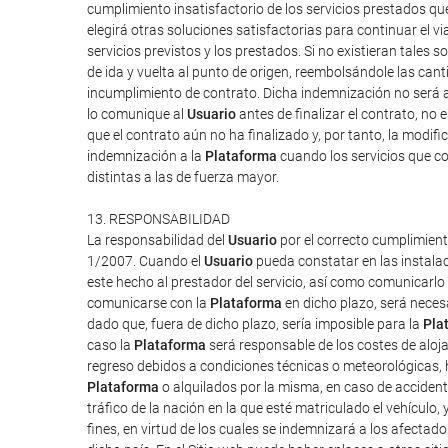
cumplimiento insatisfactorio de los servicios prestados q
elegirá otras soluciones satisfactorias para continuar el v
servicios previstos y los prestados. Si no existieran tales so
de ida y vuelta al punto de origen, reembolsándole las can
incumplimiento de contrato. Dicha indemnización no será a
lo comunique al
Usuario
antes de finalizar el contrato, no 
que el contrato aún no ha finalizado y, por tanto, la modi
indemnización a la
Plataforma
cuando los servicios que co
distintas a las de fuerza mayor.
13. RESPONSABILIDAD
La responsabilidad del
Usuario
por el correcto cumplimient
1/2007. Cuando el
Usuario
pueda constatar en las instalac
este hecho al prestador del servicio, así como comunicarlo
comunicarse con la
Plataforma
en dicho plazo, será neces
dado que, fuera de dicho plazo, sería imposible para la
Pla
caso la
Plataforma
será responsable de los costes de aloj
regreso debidos a condiciones técnicas o meteorológicas, h
Plataforma
o alquilados por la misma, en caso de accident
tráfico de la nación en la que esté matriculado el vehículo,
fines, en virtud de los cuales se indemnizará a los afectado