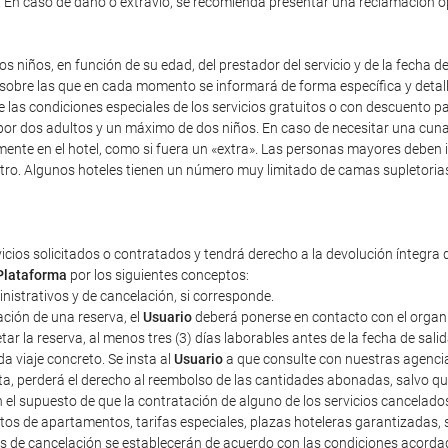
). En caso de daño o extravío, se recomienda presentar una reclamación 
s niños, en función de su edad, del prestador del servicio y de la fecha d
y sobre las que en cada momento se informará de forma específica y detal
re las condiciones especiales de los servicios gratuitos o con descuento 
r dos adultos y un máximo de dos niños. En caso de necesitar una cuna, i
mente en el hotel, como si fuera un «extra». Las personas mayores deben 
tro. Algunos hoteles tienen un número muy limitado de camas supletorias,
vicios solicitados o contratados y tendrá derecho a la devolución íntegra 
Plataforma
por los siguientes conceptos:
ministrativos y de cancelación, si corresponde.
ción de una reserva, el
Usuario
deberá ponerse en contacto con el organiza
r la reserva, al menos tres (3) días laborables antes de la fecha de sali
a viaje concreto. Se insta al
Usuario
a que consulte con nuestras agencias
sta, perderá el derecho al reembolso de las cantidades abonadas, salvo 
n el supuesto de que la contratación de alguno de los servicios cancelad
tos de apartamentos, tarifas especiales, plazas hoteleras garantizadas
tos de cancelación se establecerán de acuerdo con las condiciones acorda