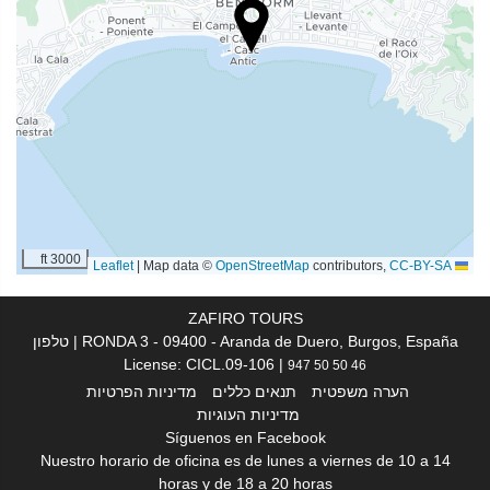
בריאות
חדר שיזוף
ספא
אמבט עיסוי/ג'קוזי
חמאם
סאונה
אמבט לרגליים
מסאג
3000 ft
|
Map data ©
OpenStreetMap
contributors,
CC-BY-SA
Leaflet
טיפולי יופי
מכון כושר
ZAFIRO TOURS
RONDA 3 - 09400 - Aranda de Duero, Burgos, España | טלפון
| License: CICL.09-106
947 50 50 46
מזון ומשקאות
הערה משפטית
תנאים כללים
מדיניות הפרטיות
מסעדה
מדיניות העוגיות
Síguenos en Facebook
מסעדת א־לה־קארט
Nuestro horario de oficina es de lunes a viernes de 10 a 14
בר
horas y de 18 a 20 horas