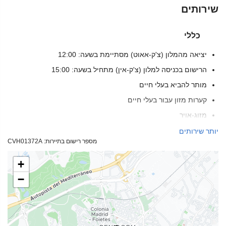
שירותים
כללי
יציאה מהמלון (צ'ק-אאוט) מסתיימת בשעה: 12:00
הרישום בכניסה למלון (צ'ק-אין) מתחיל בשעה: 15:00
מותר להביא בעלי חיים
קערות מזון עבור בעלי חיים
מזוג-אויר
חימום
יותר שירותים
מספר רישום בתיירות: CVH01372A
מעלית
מול הים
+
למבוגרים בלבד
−
אנשים עם ניידות מוגבלת
חדרים ללא לעשן