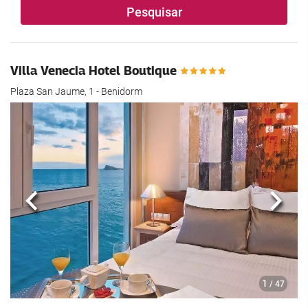
Pesquisar
Villa Venecia Hotel Boutique
Plaza San Jaume, 1 - Benidorm
Anterior
Segui
1
/ 47