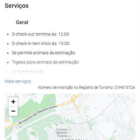
Serviços
Geral
O check-out termina às: 12:00
O check-in tem início às: 15:00
Se permite animais de estimação
Tigelas para animais de estimação
Ar condicionado
Aquecimento Central
Mais serviços
Número de inscrição no Registro de Turismo: CVH01372A
Elevador
Beira-mar
+
Apenas para adultos
−
Acesso para deficientes fisicos
Quartos para não fumantes