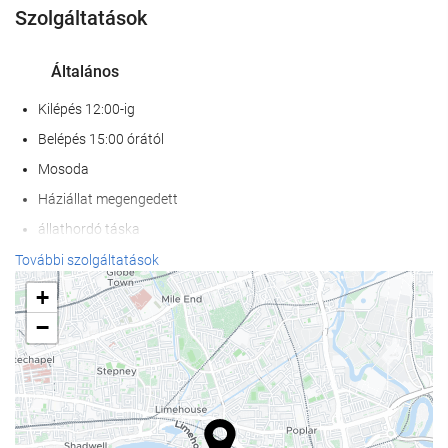
Szolgáltatások
Általános
Kilépés 12:00-ig
Belépés 15:00 órától
Mosoda
Háziállat megengedett
állathordó táska
etetőtál
További szolgáltatások
Légkondicionáló
+
Fűtés
−
Lift
Mozgáskorlátozott személyek belépésére alkalmas
Nem dohányzó szobák
összes közös- és magánhelyiség nemdohányzó