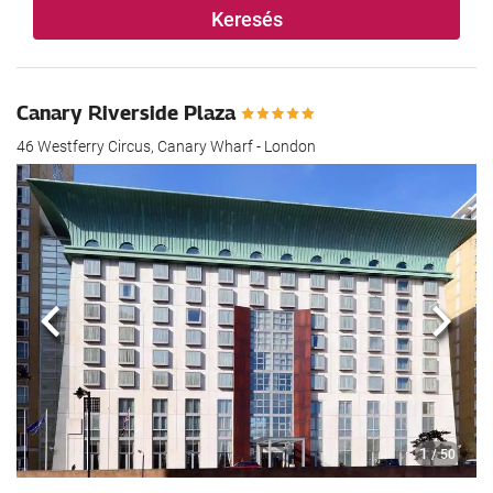
Keresés
Canary Riverside Plaza
46 Westferry Circus, Canary Wharf - London
Előző
köve
1
/ 50