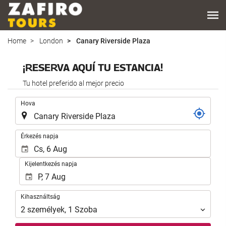
Home
London
Canary Riverside Plaza
¡RESERVA AQUÍ TU ESTANCIA!
Tu hotel preferido al mejor precio
.
Hova
.
Érkezés napja
Kijelentkezés napja
Kihasználtság
Kihasználtság
2
személyek
,
1
Szoba