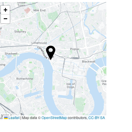
+
−
3000 ft
Leaflet
|
Map data ©
OpenStreetMap
contributors,
CC-BY-SA