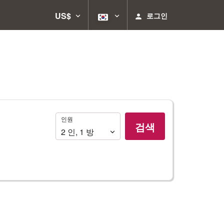
US$
로그인
인
인원
검색
원
2
인
,
1
방