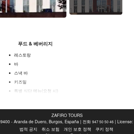
푸드 & 베버리지
레스토랑
바
스낵 바
키즈밀
특별 식단 메뉴(요청 시)
점심 도시락
룸서비스
ZAFIRO TOURS
객실 내 조식 서비스
9400 - Aranda de Duero, Burgos, España | 전화
| License:
947 50 50 46
과일
법적 공지
취소 보험
개인 보호 정책
쿠키 정책