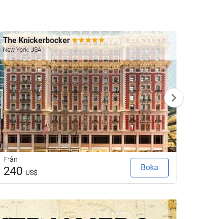
The Knickerbocker
Four 
New York, USA
Las Veg
Från
Från
Boka
240
23
US$