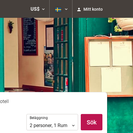
US$
Mitt konto
otell
Beläggning
Beläggning
Sök
2
personer
,
1
Rum