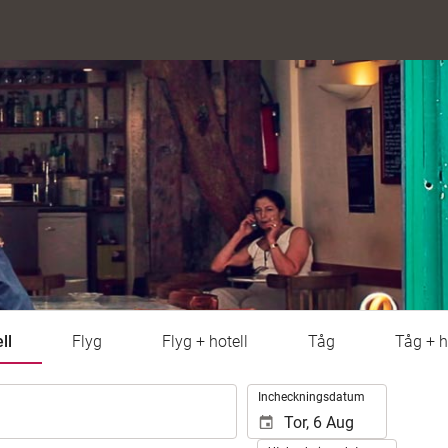
ll
Flyg
Flyg + hotell
Tåg
Tåg + h
.
Incheckningsdatum