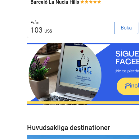
Barceló La Nucia Hills
Från
Boka
103
US$
Huvudsakliga destinationer