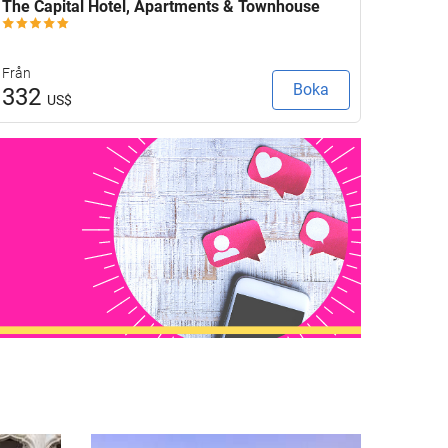
The Capital Hotel, Apartments & Townhouse
Eurost
Från
Från
Boka
332
95
US$
U