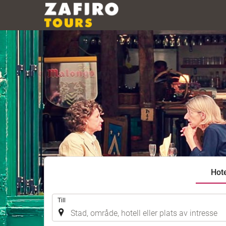
Hote
.
Till